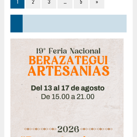
1
2
3
…
5
»