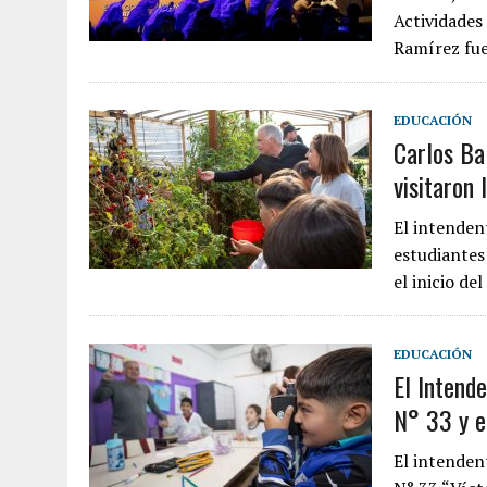
Actividades
Ramírez fu
EDUCACIÓN
Carlos Ba
visitaron
El intenden
estudiantes
el inicio de
EDUCACIÓN
El Intend
N° 33 y e
El intendent