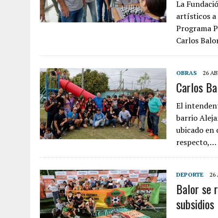
La Fundació
artísticos a
Programa Pr
Carlos Balor
OBRAS
26 AB
Carlos Ba
El intenden
barrio Aleja
ubicado en 
respecto,…
DEPORTE
26 
Balor se 
subsidios