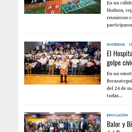
En un cálid
Hudson, rep
reunieron c
participaro
SOCIEDAD
1
El Hospit
golpe cívi
En un emoti
Berazategui
del 24 de m
todas…
EDUCACIÓN
Balor y B