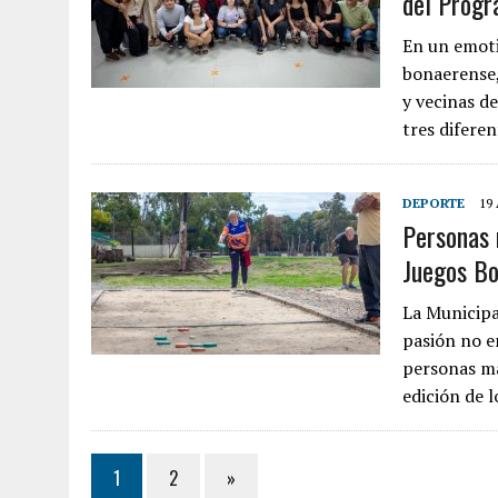
del Prog
En un emoti
bonaerense,
y vecinas d
tres difere
DEPORTE
19 
Personas 
Juegos B
La Municipa
pasión no e
personas ma
edición de 
1
2
»