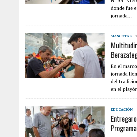
N° 33 “Víct
donde fue en
jornada…
MASCOTAS
Multitudi
Berazateg
En el marco
jornada llen
del tradici
en el playó
EDUCACIÓN
Entregaro
Programa 