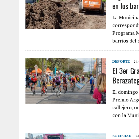
en los ba
La Municipa
correspondie
Programa Mu
barrios del 
DEPORTE
24
El 3er Gr
Berazateg
El domingo 
Premio Arge
callejero, o
con la Muni
SOCIEDAD
2