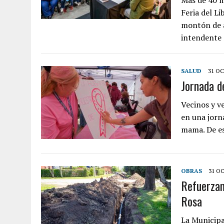
Más de 40 m
Feria del L
montón de a
intendente
SALUD
31 OC
Jornada d
Vecinos y v
en una jorn
mama. De es
OBRAS
31 OC
Refuerzan
Rosa
La Municipa