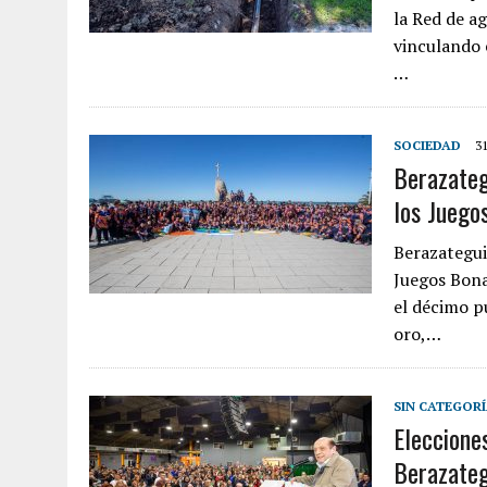
la Red de a
vinculando 
…
SOCIEDAD
3
Berazateg
los Juego
Berazategui
Juegos Bona
el décimo p
oro,…
SIN CATEGOR
Eleccione
Berazateg