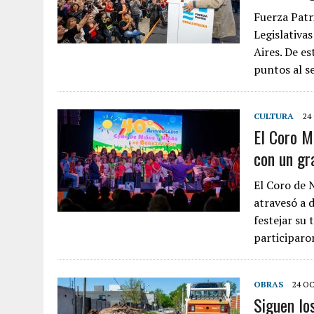
Fuerza Patr
Legislativa
Aires. De es
puntos al 
CULTURA
24
El Coro M
con un gr
El Coro de 
atravesó a d
festejar su
participaro
OBRAS
24 OC
Siguen lo