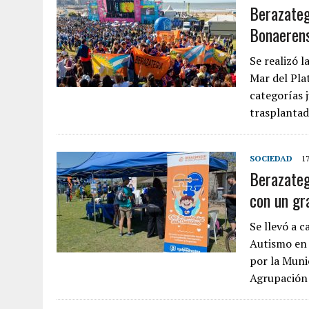
Berazateg
Bonaeren
Se realizó 
Mar del Pla
categorías 
trasplantad
SOCIEDAD
1
Berazateg
con un gr
Se llevó a c
Autismo en 
por la Munic
Agrupación