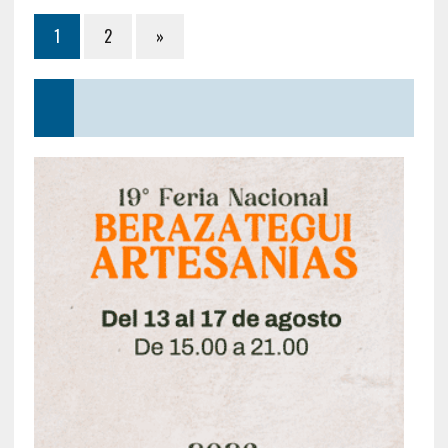
1
2
»