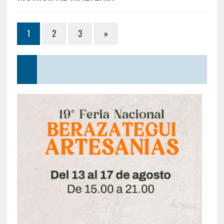
1
2
3
»